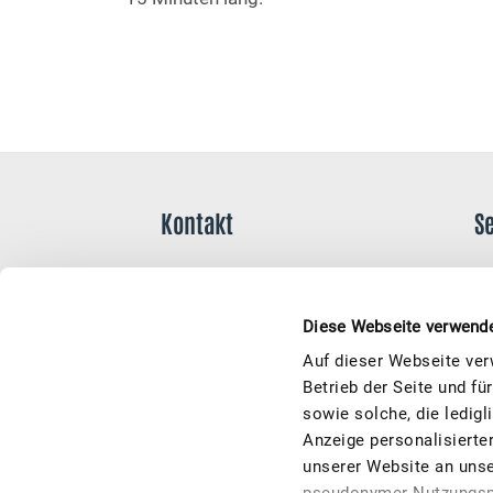
Kontakt
S
Tel.: 0491- 808 6337
T
E-Mail:
info@moincard.de
D
Diese Webseite verwend
Auf dieser Webseite ver
I
Betrieb der Seite und f
sowie solche, die ledig
Wi
Anzeige personalisierte
C
unserer Website an unse