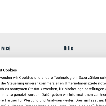
ervice
Hilfe
eilnahmebedingungen
FAQ
atenschutz
Kontakt
et Cookies
wenden wir Cookies und andere Technologien. Dazu zählen solc
mpressum
Kunden werben
ür die Steuerung unserer kommerziellen Unternehmensziele notw
lich zu anonymen Statistikzwecken, für Marketingeinstellungen 
derrufsrecht
r Inhalte genutzt werden. Dafür geben wir Informationen zu Ihr
ookieverwaltung
re Partner für Werbung und Analysen weiter. Dies umfasst auch