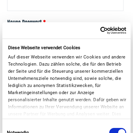
Neues Passwort
Diese Webseite verwendet Cookies
Passwort wiederholen
Auf dieser Webseite verwenden wir Cookies und andere
Technologien. Dazu zählen solche, die für den Betrieb
der Seite und für die Steuerung unserer kommerziellen
Unternehmensziele notwendig sind, sowie solche, die
Captcha
lediglich zu anonymen Statistikzwecken, für
Marketingeinstellungen oder zur Anzeige
personalisierter Inhalte genutzt werden. Dafür geben wir
Informationen zu Ihrer Verwendung unserer Website an
unsere Partner für Werbung und Analysen weiter. Dies
umfasst auch die Erstellung pseudonymer
Einwilligungsauswahl
Nutzungsprofile. Unsere Partner (vergleiche unter
Neues Konto anlegen
Notwendig