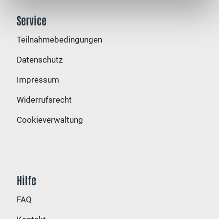
übermittelt werden.
Service
Nähere Informationen finden Sie in unserer
Teilnahmebedingungen
Datenschutzerklärung
.
Datenschutz
Impressum
Widerrufsrecht
Cookieverwaltung
Hilfe
FAQ