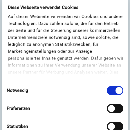
Diese Webseite verwendet Cookies
Auf dieser Webseite verwenden wir Cookies und andere
Technologien. Dazu zählen solche, die für den Betrieb
der Seite und für die Steuerung unserer kommerziellen
Unternehmensziele notwendig sind, sowie solche, die
lediglich zu anonymen Statistikzwecken, für
Marketingeinstellungen oder zur Anzeige
personalisierter Inhalte genutzt werden. Dafür geben wir
Empfehlen
Informationen zu Ihrer Verwendung unserer Website an
unsere Partner für Werbung und Analysen weiter. Dies
umfasst auch die Erstellung pseudonymer
Einwilligungsauswahl
Nutzungsprofile. Unsere Partner (vergleiche unter
Notwendig
„Details zeigen“) führen diese Informationen
möglicherweise mit weiteren Daten zusammen, die Sie
ihnen bereitgestellt haben (bspw. anhand eines
Präferenzen
persönlichen Accounts) oder welche sie im Rahmen
Ihrer Nutzung der Dienste gesammelt haben (bspw.
Statistiken
Nutzungsdaten anderer Geräte). Cookies werden zur