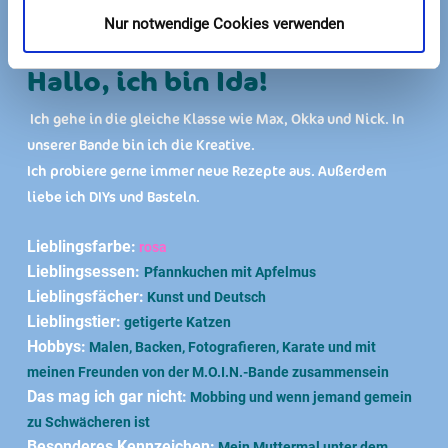
Partner, wie Google LLC (Tagmanager, Analytics)
Nur notwendige Cookies verwenden
aufgebaut werden. Es besteht die Möglichkeit, dass Ihre
Daten insbesondere in den USA verarbeitet und dorthin
Hallo, ich bin Ida!
übermittelt werden.
Ich gehe in die gleiche Klasse wie Max, Okka und Nick. In
Nähere Informationen finden Sie in unserer
unserer Bande bin ich die Kreative.
Datenschutzerklärung
.
Ich probiere gerne immer neue Rezepte aus. Außerdem
liebe ich DIYs und Basteln.
Lieblingsfarbe:
rosa
Lieblingsessen:
Pfannkuchen mit Apfelmus
Lieblingsfächer:
Kunst und Deutsch
Lieblingstier:
getigerte Katzen
Hobbys:
Malen, Backen, Fotografieren, Karate und mit
meinen Freunden von der M.O.I.N.-Bande zusammensein
Das mag ich gar nicht:
Mobbing und wenn jemand gemein
zu Schwächeren ist
Besonderes Kennzeichen:
Mein Muttermal unter dem