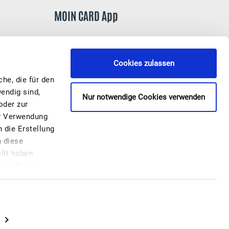
MOIN CARD App
Cookies zulassen
he, die für den
endig sind,
Nur notwendige Cookies verwenden
oder zur
er Verwendung
 die Erstellung
n diese
llt haben
 der Dienste
isierung von
rund Ihrer
Ihrer
kies individuell