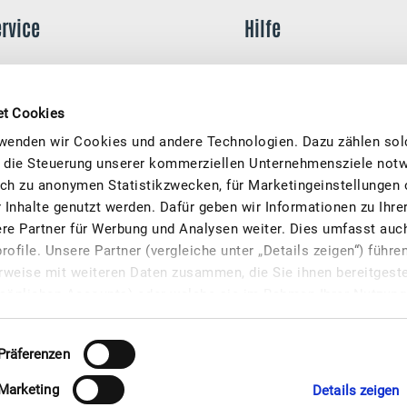
ervice
Hilfe
eilnahmebedingungen
FAQ
atenschutz
Kontakt
et Cookies
wenden wir Cookies und andere Technologien. Dazu zählen solc
mpressum
Kunden werben
ür die Steuerung unserer kommerziellen Unternehmensziele notw
lich zu anonymen Statistikzwecken, für Marketingeinstellungen 
derrufsrecht
r Inhalte genutzt werden. Dafür geben wir Informationen zu Ihr
ookieverwaltung
re Partner für Werbung und Analysen weiter. Dies umfasst auch
file. Unsere Partner (vergleiche unter „Details zeigen“) führe
weise mit weiteren Daten zusammen, die Sie ihnen bereitgeste
sönlichen Accounts) oder welche sie im Rahmen Ihrer Nutzung
 Nutzungsdaten anderer Geräte). Cookies werden zur Personal
eicherung bzw. der Zugriff auf Informationen erfolgt dabei aufg
Präferenzen
be von § 25 Abs. 1 TDDDG, die weitere Verarbeitung aufgrund 
© 2026 MOINCARD. All rights reserved.
 Abs. 1 S. 1 lit. a DSGVO. Unter „Details zeigen“ können Sie Coo
Marketing
Details zeigen
lligung jederzeit für die Zukunft ändern oder widerrufen.