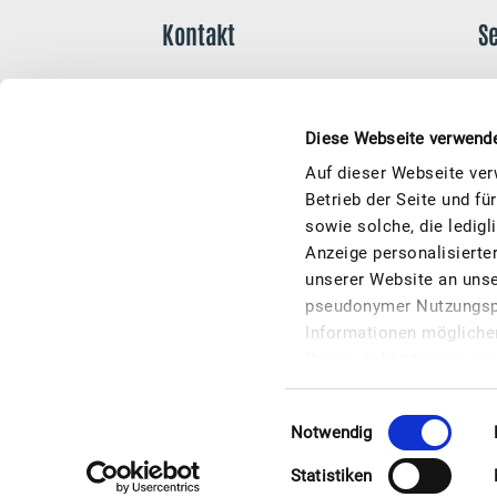
Kontakt
S
Tel.: 0491- 808 6337
T
E-Mail:
info@moincard.de
D
Diese Webseite verwend
Auf dieser Webseite ver
I
Betrieb der Seite und f
sowie solche, die ledig
Wi
Anzeige personalisierte
C
unserer Website an unse
pseudonymer Nutzungspro
Informationen möglicher
(bspw. anhand eines per
gesammelt haben (bspw.
Anzeigen genutzt. Die Sp
Einwilligungsauswahl
Notwendig
Einwilligung nach Maßga
Einwilligung nach Art. 6
Statistiken
verwalten und Ihre Einwi