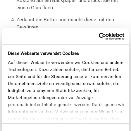
Abstand auf ein Backpapier und drückt sie mit
einem Glas flach.
Zerlasst die Butter und mischt diese mit den
Gewürzen.
Bestreicht die flachen gedrückten Kartoffeln
mit der Butter-Gewürze-Mischung.
Diese Webseite verwendet Cookies
Backt die Smashed Potatoes, bis sie knusprig
Auf dieser Webseite verwenden wir Cookies und andere
sind. Guten Appetit!
Technologien. Dazu zählen solche, die für den Betrieb
der Seite und für die Steuerung unserer kommerziellen
Unternehmensziele notwendig sind, sowie solche, die
lediglich zu anonymen Statistikzwecken, für
Marketingeinstellungen oder zur Anzeige
personalisierter Inhalte genutzt werden. Dafür geben wir
Informationen zu Ihrer Verwendung unserer Website an
unsere Partner für Werbung und Analysen weiter. Dies
umfasst auch die Erstellung pseudonymer