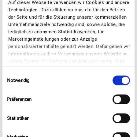
Auf dieser Webseite verwenden wir Cookies und andere
Technologien. Dazu zählen solche, die für den Betrieb
weitere Vorteilspartner
der Seite und für die Steuerung unserer kommerziellen
Unternehmensziele notwendig sind, sowie solche, die
lediglich zu anonymen Statistikzwecken, für
Marketingeinstellungen oder zur Anzeige
personalisierter Inhalte genutzt werden. Dafür geben wir
Informationen zu Ihrer Verwendung unserer Website an
unsere Partner für Werbung und Analysen weiter. Dies
umfasst auch die Erstellung pseudonymer
Einwilligungsauswahl
Nutzungsprofile. Unsere Partner (vergleiche unter
Notwendig
„Details zeigen“) führen diese Informationen
möglicherweise mit weiteren Daten zusammen, die Sie
ihnen bereitgestellt haben (bspw. anhand eines
Präferenzen
persönlichen Accounts) oder welche sie im Rahmen
Ihrer Nutzung der Dienste gesammelt haben (bspw.
Statistiken
Nutzungsdaten anderer Geräte). Cookies werden zur
Personalisierung von Anzeigen genutzt. Die Speicherung
bzw. der Zugriff auf Informationen erfolgt dabei aufgrund