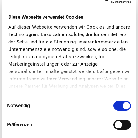
Montag - Freitag
Diese Webseite verwendet Cookies
10.00 - 23.00 Uhr
Samstag, Sonntag & Feiertage
Auf dieser Webseite verwenden wir Cookies und andere
10.00 - 20.00 Uhr
Technologien. Dazu zählen solche, die für den Betrieb
der Seite und für die Steuerung unserer kommerziellen
Unternehmensziele notwendig sind, sowie solche, die
lediglich zu anonymen Statistikzwecken, für
weitere Vorteilspartner
Marketingeinstellungen oder zur Anzeige
personalisierter Inhalte genutzt werden. Dafür geben wir
Informationen zu Ihrer Verwendung unserer Website an
unsere Partner für Werbung und Analysen weiter. Dies
umfasst auch die Erstellung pseudonymer
Einwilligungsauswahl
Nutzungsprofile. Unsere Partner (vergleiche unter
Notwendig
„Details zeigen“) führen diese Informationen
möglicherweise mit weiteren Daten zusammen, die Sie
ihnen bereitgestellt haben (bspw. anhand eines
Präferenzen
persönlichen Accounts) oder welche sie im Rahmen
Ihrer Nutzung der Dienste gesammelt haben (bspw.